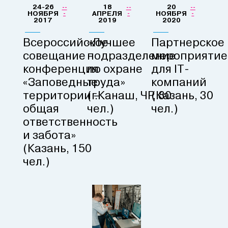
24-26
18
20
--
--
--
НОЯБРЯ
-
АПРЕЛЯ
-
НОЯБРЯ
-
2017
2019
2020
Всероссийское
«Лучшее
Партнерское
совещание -
подразделение
мероприятие
конференция
по охране
для IT-
«Заповедные
труда»
компаний
территории –
(г.Канаш, ЧР, 80
(Казань, 30
общая
чел.)
чел.)
ответственность
и забота»
(Казань, 150
чел.)