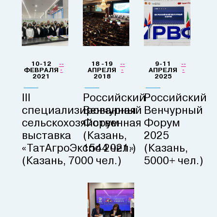
10-12
18 -19
9-11
--
--
--
ФЕВРАЛЯ
-
АПРЕЛЯ
-
АПРЕЛЯ
-
2021
2018
2025
III
Российский
Российский
специализированная
Венчурный
Венчурный
сельскохозяйственная
Форум
Форум
выставка
(Казань,
2025
«ТатАгроЭкспо 2021»
1544 чел.)
(Казань,
(Казань, 7000 чел.)
5000+ чел.)